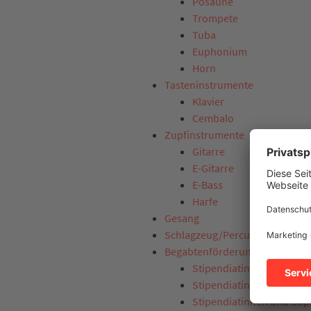
Posaune
Trompete
Tuba
Euphonium
Horn
Tasteninstrumente
Klavier
Cembalo
Zupfinstrumente
Gitarre
E-Gitarre
E-Bass
Harfe
Gesang
Schlagzeug/Percussion
Begabtenförderung
Stipendiatinnen und Sti
Stipendiatinnen und Sti
Stipendiatinnen und Sti