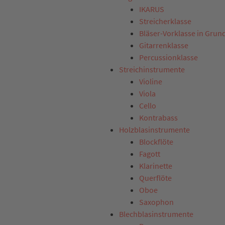
IKARUS
Streicherklasse
Bläser-Vorklasse in Grun
Gitarrenklasse
Percussionklasse
Streichinstrumente
Violine
Viola
Cello
Kontrabass
Holzblasinstrumente
Blockflöte
Fagott
Klarinette
Querflöte
Oboe
Saxophon
Blechblasinstrumente