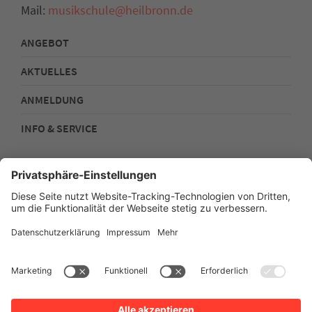
Mail:
musikschule@heilbronn.de
ANGEBOT
AKTUELLES
ANMELDUNG
INFO & SERVICE
Kontakt
Impressum
Datenschutz
Sitemap
Barrierefreiheit
Stadtplan
Intern