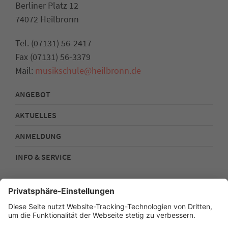
Berliner Platz 12
74072 Heilbronn
Tel. (07131) 56-2417
Fax (07131) 56-3379
Mail:
musikschule@heilbronn.de
ANGEBOT
AKTUELLES
ANMELDUNG
INFO & SERVICE
Kontakt
Impressum
Datenschutz