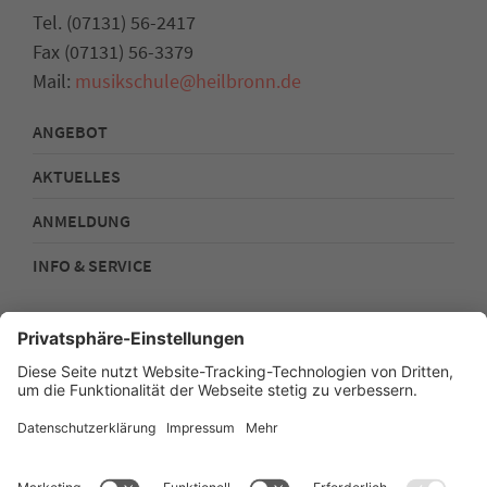
Tel. (07131) 56-2417
Fax (07131) 56-3379
Mail:
musikschule@heilbronn.de
ANGEBOT
AKTUELLES
ANMELDUNG
INFO & SERVICE
Kontakt
Impressum
Datenschutz
Sitemap
Barrierefreiheit
Stadtplan