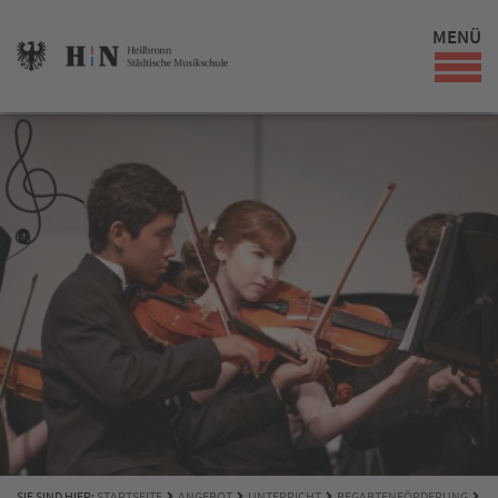
MENÜ
SIE SIND HIER:
STARTSEITE
ANGEBOT
UNTERRICHT
BEGABTENFÖRDERUNG