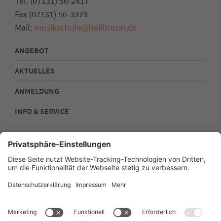
Tel. (07131) 56-2417
Fax (07131) 56-3379
Mail:
musikschule@heilbronn.de
ANGEBOT
AKTUELLES
ANMELDUNG
INFO & SERVICE
Kontakt
Impressum
Datenschutz
Sitemap
Barrierefreiheit
Stadtplan