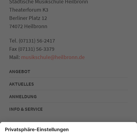
Städtische Musikschule Heilbronn
Theaterforum K3
Berliner Platz 12
74072 Heilbronn
Tel. (07131) 56-2417
Fax (07131) 56-3379
Mail:
musikschule@heilbronn.de
ANGEBOT
AKTUELLES
ANMELDUNG
INFO & SERVICE
Kontakt
Impressum