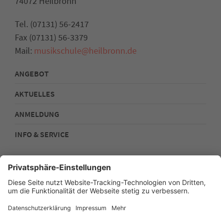
74072 Heilbronn
Tel. (07131) 56-2417
Fax (07131) 56-3379
Mail:
musikschule@heilbronn.de
ANGEBOT
AKTUELLES
ANMELDUNG
INFO & SERVICE
Kontakt
Impressum
Datenschutz
Sitemap
Barrierefreiheit