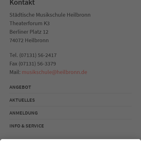
Kontakt
Städtische Musikschule Heilbronn
Theaterforum K3
Berliner Platz 12
74072 Heilbronn
Tel. (07131) 56-2417
Fax (07131) 56-3379
Mail:
musikschule@heilbronn.de
ANGEBOT
AKTUELLES
ANMELDUNG
INFO & SERVICE