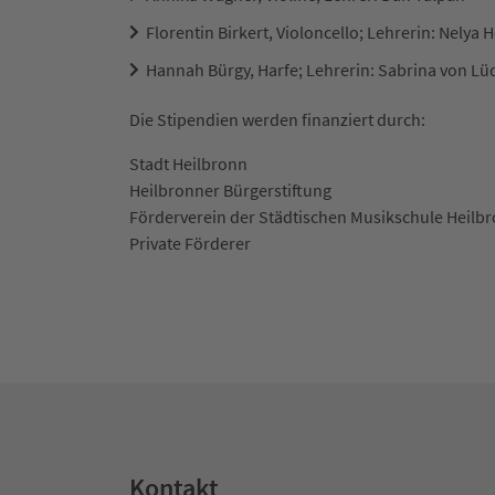
Florentin Birkert, Violoncello; Lehrerin: Nelya H
Hannah Bürgy, Harfe; Lehrerin: Sabrina von L
Die Stipendien werden finanziert durch:
Stadt Heilbronn
Heilbronner Bürgerstiftung
Förderverein der Städtischen Musikschule Heilb
Private Förderer
Kontakt