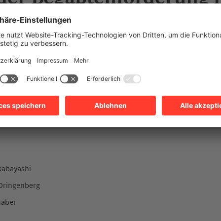
von Lüdinghausen
lhaber
 Kühne
ger
kabayashi
 Dringenberg
haber