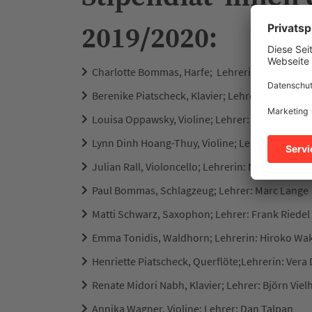
2019/2020:
Charlotte Bommas, Harfe; Lehrerin: Sabrina 
Berenike Piatscheck, Klavier; Lehrer: Björn Vie
Louisa Oppawsky, Violine; Lehrer: Dan Talpan
Lynn Dinh Hoang-Thuy, Violine; Lehrerin:Carla
Julian Rall, Violoncello; Lehrerin: Nelya Herrlin
Paul Bommas, Schlagzeug; Lehrer: Marc Lange
Matti Schwarz, Saxophon; Lehrer: Frank Riedel
Emma Tonidis, Waldhorn; Lehrerin: Hiroko Wa
Henriette Piatscheck, Querflöte;Lehrerin: Vera
Renate Midori Nabh, Klavier; Lehrer: Björn Viel
Annika Wagner, Violine; Lehrer: Dan Talpan