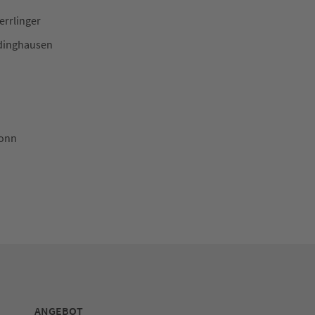
errlinger
üdinghausen
ronn
ANGEBOT