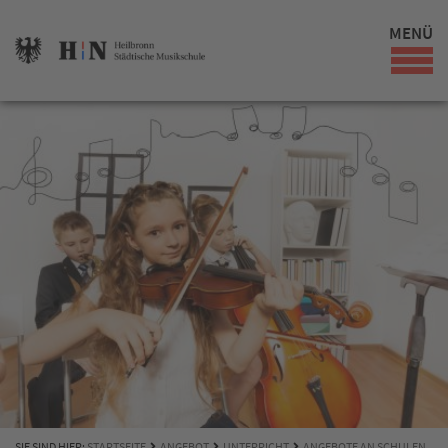
MENÜ
SIE SIND HIER:
STARTSEITE
ANGEBOT
UNTERRICHT
ANGEBOTE AN SCHULEN