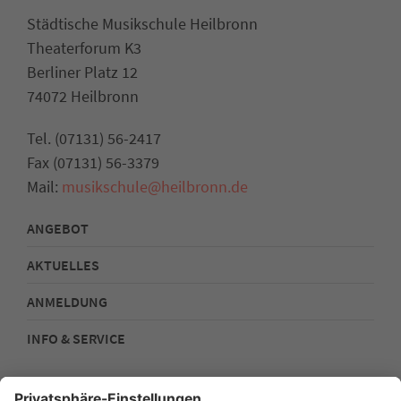
Städtische Musikschule Heilbronn
Theaterforum K3
Berliner Platz 12
74072 Heilbronn
Tel. (07131) 56-2417
Fax (07131) 56-3379
Mail:
musikschule@heilbronn.de
ANGEBOT
AKTUELLES
ANMELDUNG
INFO & SERVICE
Kontakt