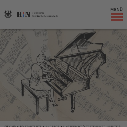
MENÜ
SIE SIND HIER:
STARTSEITE
ANGEBOT
UNTERRICHT
TASTENINSTRUMENTE