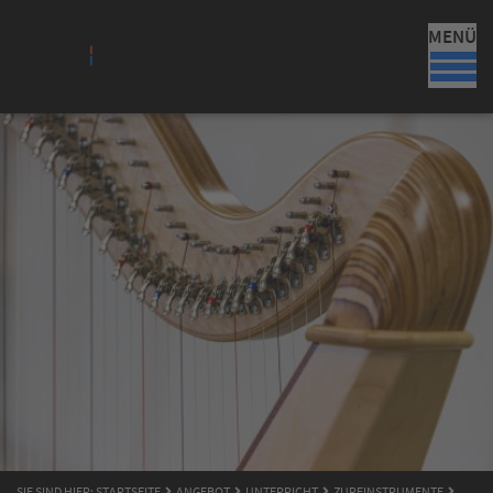
MENÜ
SIE SIND HIER:
STARTSEITE
ANGEBOT
UNTERRICHT
ZUPFINSTRUMENTE