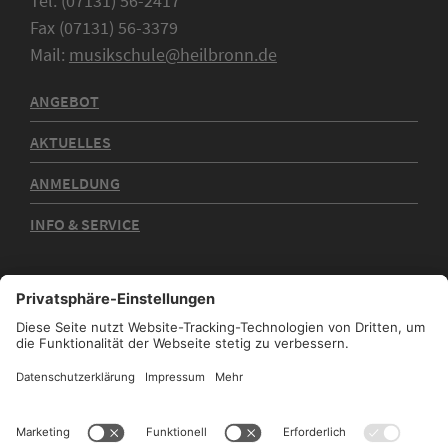
Tel. (07131) 56-2417
Fax (07131) 56-3379
Mail:
musikschule@heilbronn.de
ANGEBOT
AKTUELLES
ANMELDUNG
INFO & SERVICE
Kontakt
Impressum
Datenschutz
Sitemap
Barrierefreiheit
Stadtplan