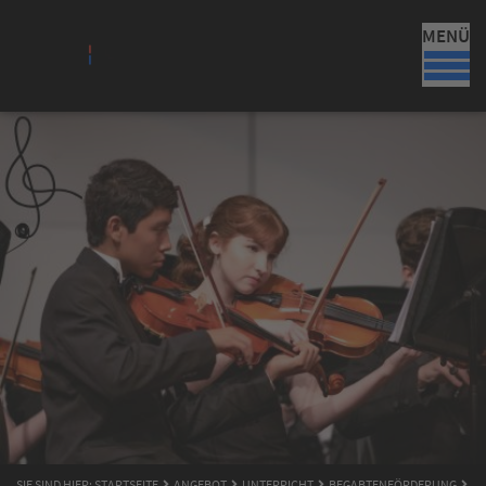
MENÜ
SIE SIND HIER:
STARTSEITE
ANGEBOT
UNTERRICHT
BEGABTENFÖRDERUNG