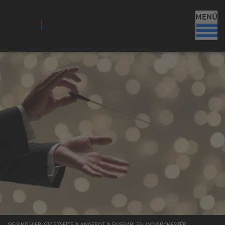
MENÜ
SIE SIND HIER:
STARTSEITE
ANGEBOT
ENSEMBLES UND ORCHESTER