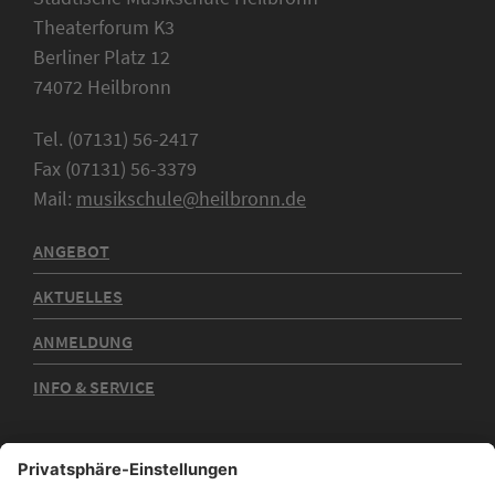
Theaterforum K3
Berliner Platz 12
74072 Heilbronn
Tel. (07131) 56-2417
Fax (07131) 56-3379
Mail:
musikschule@heilbronn.de
ANGEBOT
AKTUELLES
ANMELDUNG
INFO & SERVICE
Kontakt
Impressum