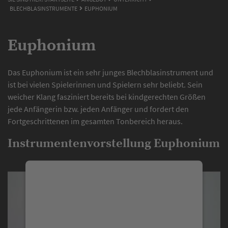
BLECHBLASINSTRUMENTE
EUPHONIUM
Euphonium
Das Euphonium ist ein sehr junges Blechblasinstrument und
ist bei vielen Spielerinnen und Spielern sehr beliebt. Sein
weicher Klang fasziniert bereits bei kindgerechten Größen
jede Anfängerin bzw. jeden Anfänger und fordert den
Fortgeschrittenen im gesamten Tonbereich heraus.
Instrumentenvorstellung Euphonium
We need your consent to
load the YouTube Video
service!