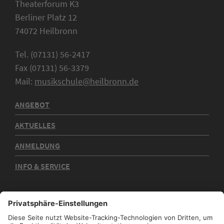
Theaterforum K3
Berliner Platz 12
74072 Heilbronn
Tel. (07131) 56-2417
Fax (07131) 56-3379
Mail:
musikschule@heilbronn.de
ANGEBOT
AKTUELLES
ANMELDUNG
INFO & SERVICE
Kontakt
Impressum