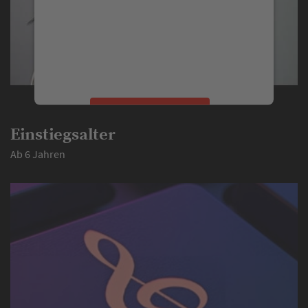
We use a third party service to embed
video content that may collect data
about your activity. Please review the
details and accept the service to watch
this video.
More Information
Einstiegsalter
Accept
Ab 6 Jahren