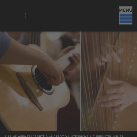
MENÜ
SIE SIND HIER:
STARTSEITE
ANGEBOT
UNTERRICHT
ZUPFINSTRUMENTE