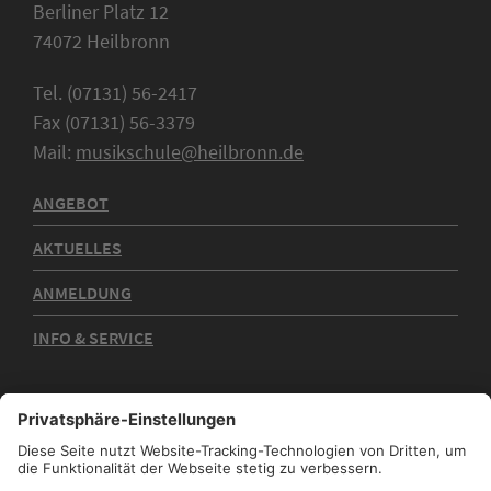
Berliner Platz 12
74072 Heilbronn
Tel. (07131) 56-2417
Fax (07131) 56-3379
Mail:
musikschule@heilbronn.de
ANGEBOT
AKTUELLES
ANMELDUNG
INFO & SERVICE
Kontakt
Impressum
Datenschutz