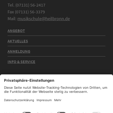
Tel. (07131) 56-2417
Fax (07131) 56-3379
Mail:
musikschule@heilbronn.de
ANGEBOT
AKTUELLES
ANMELDUNG
INFO & SERVICE
Kontakt
Impressum
Datenschutz
Sitemap
Barrierefreiheit
Stadtplan