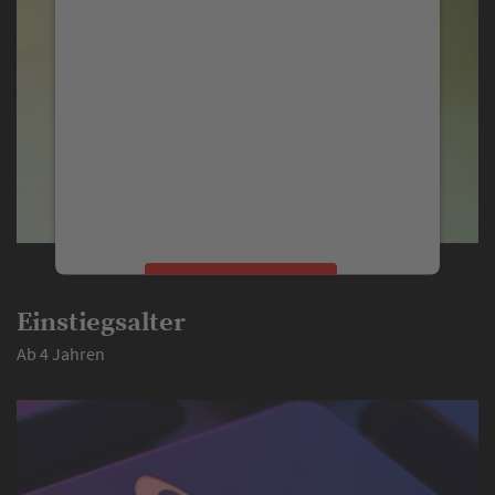
We need your consent to
load the YouTube Video
service!
We use a third party service to embed
video content that may collect data
about your activity. Please review the
details and accept the service to watch
this video.
More Information
Einstiegsalter
Accept
Ab 4 Jahren