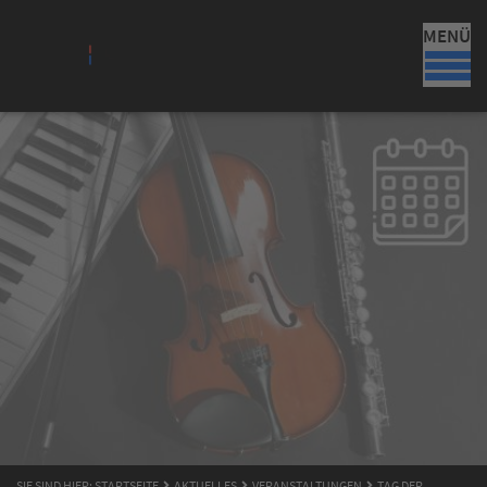
MENÜ
SIE SIND HIER:
STARTSEITE
AKTUELLES
VERANSTALTUNGEN
TAG DER