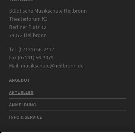
Städtische Musikschule Heilbronn
Theaterforum K3
Berliner Platz 12
74072 Heilbronn
Tel. (07131) 56-2417
Fax (07131) 56-3379
Mail:
musikschule@heilbronn.de
ANGEBOT
AKTUELLES
ANMELDUNG
INFO & SERVICE