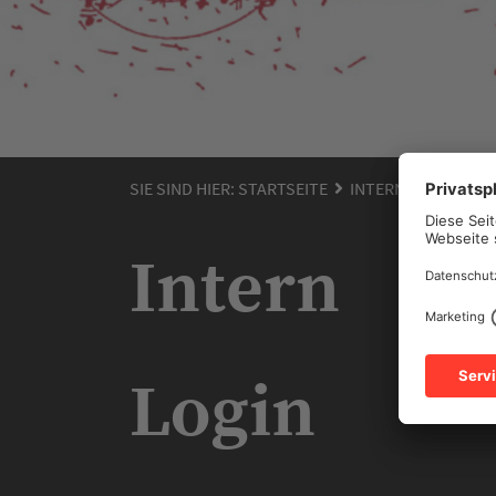
SIE SIND HIER:
STARTSEITE
INTERN
Intern
Login